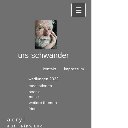
urs
schwander​
kontakt
impressum
wadlungen 2022
meditationen
poesie
musik
weitere themen
fries
a c r y l
a u f l e i n w a n d